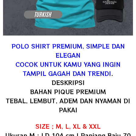
POLO SHIRT PREMIUM, SIMPLE DAN
ELEGAN
COCOK UNTUK KAMU YANG INGIN
TAMPIL GAGAH DAN TRENDI
.
DESKRIPSI
BAHAN PIQUE PREMIUM
TEBAL, LEMBUT, ADEM DAN NYAMAN DI
PAKAI
SIZE ; M, L, XL & XXL
Ukuran M : LD 104 cm | Panjang Baju 70