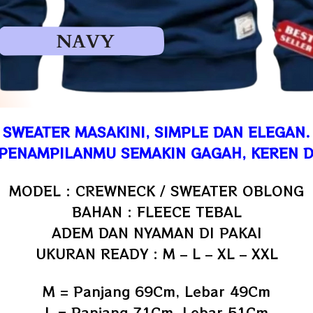
SWEATER MASAKINI, SIMPLE DAN ELEGAN.
PENAMPILANMU SEMAKIN GAGAH, KEREN D
MODEL : CREWNECK / SWEATER OBLONG
BAHAN : FLEECE TEBAL
ADEM DAN NYAMAN DI PAKAI
UKURAN READY : M – L – XL – XXL
M = Panjang 69Cm, Lebar 49Cm
L = Panjang 71Cm, Lebar 51Cm